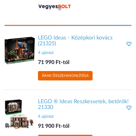
LEGO Ideas - Középkori kovács
(21325)
4 ajánlat
71 990 Ft-tól
ÁRAK ÖSSZEHASONLÍTÁSA
LEGO ® Ideas Reszkessetek, betörők!
21330
4 ajánlat
91 900 Ft-tól