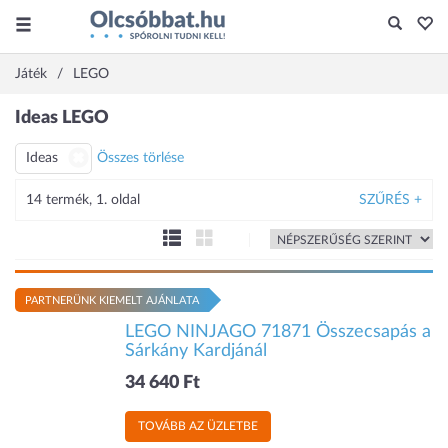
Játék
LEGO
Ideas LEGO
Ideas
Összes törlése
14 termék, 1. oldal
SZŰRÉS +
PARTNERÜNK KIEMELT AJÁNLATA
LEGO NINJAGO 71871 Összecsapás a
Sárkány Kardjánál
34 640 Ft
TOVÁBB AZ ÜZLETBE