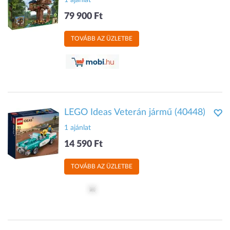
1 ajánlat
79 900 Ft
TOVÁBB AZ ÜZLETBE
LEGO Ideas Veterán jármű (40448)
1 ajánlat
14 590 Ft
TOVÁBB AZ ÜZLETBE