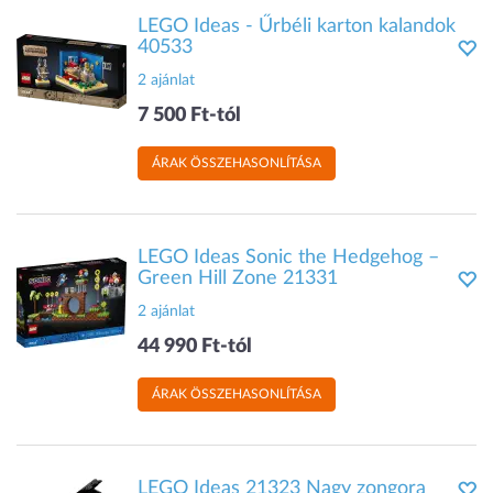
LEGO Ideas - Űrbéli karton kalandok
40533
2 ajánlat
7 500 Ft-tól
ÁRAK ÖSSZEHASONLÍTÁSA
LEGO Ideas Sonic the Hedgehog –
Green Hill Zone 21331
2 ajánlat
44 990 Ft-tól
ÁRAK ÖSSZEHASONLÍTÁSA
LEGO Ideas 21323 Nagy zongora