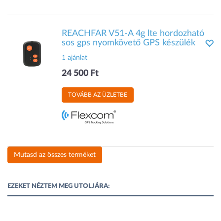
REACHFAR V51-A 4g lte hordozható
sos gps nyomkövető GPS készülék
1 ajánlat
24 500 Ft
TOVÁBB AZ ÜZLETBE
Mutasd az összes terméket
EZEKET NÉZTEM MEG UTOLJÁRA: