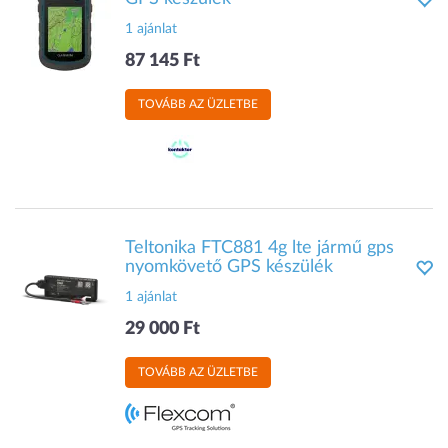
1 ajánlat
87 145 Ft
TOVÁBB AZ ÜZLETBE
Teltonika FTC881 4g lte jármű gps
nyomkövető GPS készülék
1 ajánlat
29 000 Ft
TOVÁBB AZ ÜZLETBE