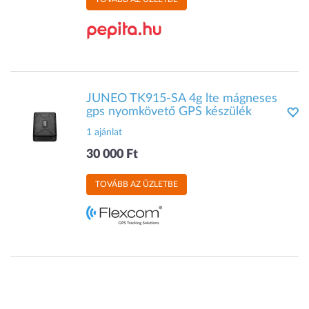
JUNEO TK915-SA 4g lte mágneses
gps nyomkövető GPS készülék
1 ajánlat
30 000 Ft
TOVÁBB AZ ÜZLETBE