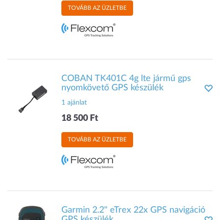
TOVÁBB AZ ÜZLETBE
COBAN TK401C 4g lte jármű gps
nyomkövető GPS készülék
1 ajánlat
18 500 Ft
TOVÁBB AZ ÜZLETBE
Garmin 2.2" eTrex 22x GPS navigáció
GPS készülék