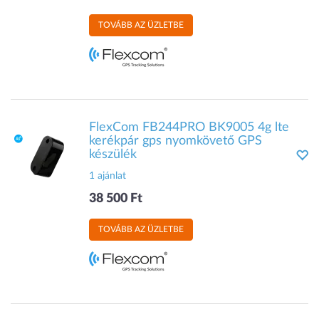
TOVÁBB AZ ÜZLETBE
FlexCom FB244PRO BK9005 4g lte
kerékpár gps nyomkövető GPS
készülék
1 ajánlat
38 500 Ft
TOVÁBB AZ ÜZLETBE