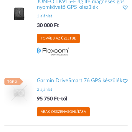
JUNEO TK915-E 4g lte mágneses gps
nyomkövető GPS készülék
1 ajánlat
30 000 Ft
TOVÁBB AZ ÜZLETBE
Garmin DriveSmart 76 GPS készülék
TOP 2
2 ajánlat
95 750 Ft-tól
ÁRAK ÖSSZEHASONLÍTÁSA