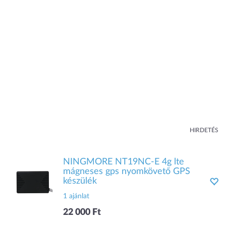
HIRDETÉS
NINGMORE NT19NC-E 4g lte
mágneses gps nyomkövető GPS
készülék
1 ajánlat
22 000 Ft