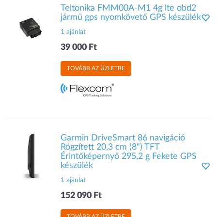
Teltonika FMM00A-M1 4g lte obd2
jármű gps nyomkövető GPS készülék
1 ajánlat
39 000 Ft
TOVÁBB AZ ÜZLETBE
Garmin DriveSmart 86 navigáció
Rögzített 20,3 cm (8") TFT
Érintőképernyő 295,2 g Fekete GPS
készülék
1 ajánlat
152 090 Ft
TOVÁBB AZ ÜZLETBE