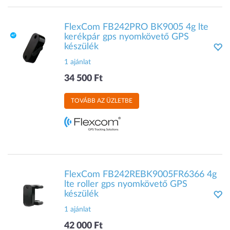
FlexCom FB242PRO BK9005 4g lte
kerékpár gps nyomkövető GPS
készülék
1 ajánlat
34 500 Ft
TOVÁBB AZ ÜZLETBE
FlexCom FB242REBK9005FR6366 4g
lte roller gps nyomkövető GPS
készülék
1 ajánlat
42 000 Ft