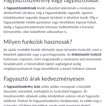
Fagyasztószekrény vagy fagyasztóláda?
A
fagyasztószekrények
kiváló választást jelentenek a rendszeres,
áttekinthető tárolásra, míg a fagyasztóládák nagyobb, egyterű
kialakításukkal nagyobb tárgyak tárolását is lehetővé teszik. Míg a
fagyasztóládák inkább garázsban vagy tárolókban kapnak helyet,
addig a fagyasztószekrények könnyen beilleszthetők a konyhai
környezetbe, akár beépíthető változatban is.
Milyen funkciók hasznosak?
Az újabb modellek között elérhetők olyan kényelmi funkciók, mint a
beépített jégkészítő vagy a gyorsfagyasztás. Az
önleolvasztó funkció
különösen népszerű, mert megszabadít a rendszeres kézi leolvasztás
fáradalmaitól, a hőmérséklet kijelző segítségével pedig
megbizonyoshatunk hogy készülékünk a kívánt hőfokon üzemel.
Fagyasztó árak kedvezményesen
A
fagyasztószekrény árak
széles skálán mozognak a készülék
típusától, méretétől, márkájától és funkcióitól függően. Ár-
összehasonlító oldalunk széles kínálatában számos olcsó fagyasztó
található. Fedezd fel fagyasztószekrény kínálatunkat, és találd meg a
számodra tökéletes készüléket, amely segít megőrizni ételeid