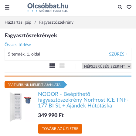
Háztartási gép
Fagyasztószekrény
Fagyasztószekrények
Összes törlése
5 termék, 1. oldal
SZŰRÉS +
PARTNERÜNK KIEMELT AJÁNLATA
NODOR - Beépíthető
fagyasztószekrény NorFrost ICE TNF-
177 BI SL + Ajándék Hűtőtáska
349 990 Ft
TOVÁBB AZ ÜZLETBE