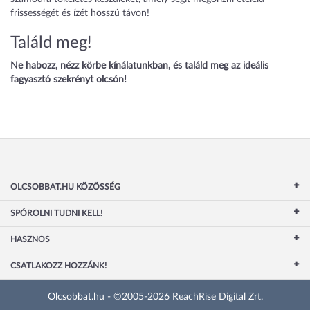
frissességét és ízét hosszú távon!
Találd meg!
Ne habozz, nézz körbe kínálatunkban, és találd meg az ideális
fagyasztó szekrényt olcsón!
OLCSOBBAT.HU KÖZÖSSÉG
SPÓROLNI TUDNI KELL!
HASZNOS
CSATLAKOZZ HOZZÁNK!
Olcsobbat.hu - ©2005-2026 ReachRise Digital Zrt.