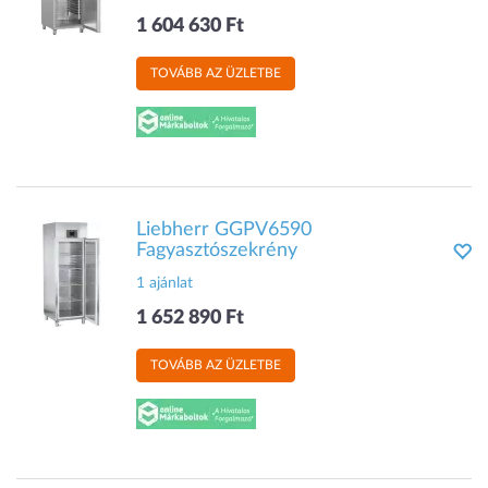
1 604 630 Ft
TOVÁBB AZ ÜZLETBE
Liebherr GGPV6590
Fagyasztószekrény
1 ajánlat
1 652 890 Ft
TOVÁBB AZ ÜZLETBE