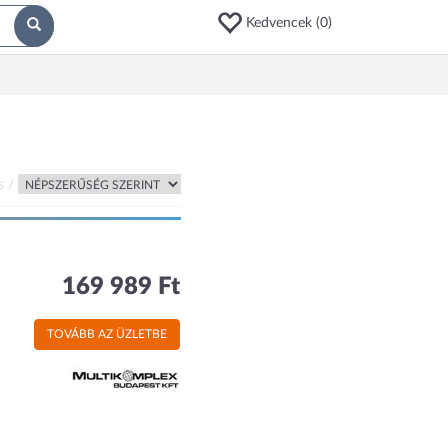
Kedvencek (
0
)
s /
169 989 Ft
TOVÁBB AZ ÜZLETBE