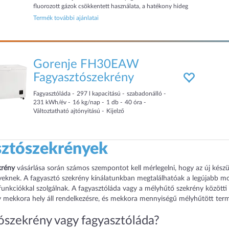
fluorozott gázok csökkentett használata, a hatékony hideg
elosztása és előállítása, valamint a csökkentett
Termék további ajánlatai
energiafogyasztás h...
Gorenje FH30EAW
Fagyasztószekrény
Fagyasztóláda
297
l
kapacitású
szabadonálló
231
kWh/év
16
kg/nap
1
db
40
óra
Változtatható ajtónyitású
Kijelző
sztószekrények
krény
vásárlása során számos szempontot kell mérlegelni, hogy az új kész
yeknek. A fagyasztó szekrény kínálatunkban megtalálhatóak a legújabb mo
s funkciókkal szolgálnak. A fagyasztóláda vagy a mélyhűtő szekrény közötti 
 mekkora hely áll rendelkezésre, és mekkora mennyiségű mélyhűtött termé
ószekrény vagy fagyasztóláda?