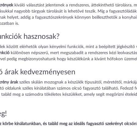
krények
kiváló választást jelentenek a rendszeres, áttekinthető tárolásra,
tásukkal nagyobb tárgyak tárolását is lehetővé teszik. Míg a fagyasztólád
ak helyet, addig a fagyasztószekrények könnyen beilleszthetők a konyhai
ozatban is.
unkciók hasznosak?
ek között elérhetők olyan kényelmi funkciók, mint a beépített jégkészítő 
nkció
különösen népszerű, mert megszabadít a rendszeres kézi leolvasztás
égével pedig megbizonyoshatunk hogy készülékünk a kívánt hőfokon üzemel
ó árak kedvezményesen
krény árak
széles skálán mozognak a készülék típusától, méretétől, márkájá
tó oldalunk széles kínálatában számos olcsó fagyasztó található. Fedezd f
s találd meg a számodra tökéletes készüléket, amely segít megőrizni ételeid
eg!
 körbe kínálatunkban, és találd meg az ideális fagyasztó szekrényt olcsón