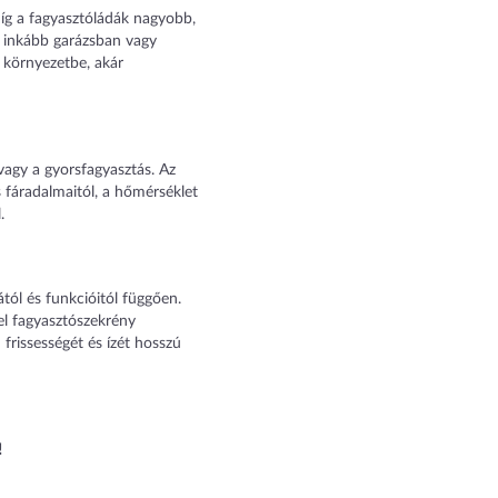
 míg a fagyasztóládák nagyobb,
ák inkább garázsban vagy
 környezetbe, akár
vagy a gyorsfagyasztás. Az
 fáradalmaitól, a hőmérséklet
.
tól és funkcióitól függően.
el fagyasztószekrény
 frissességét és ízét hosszú
!