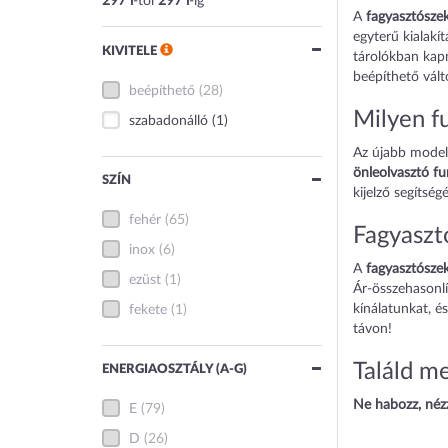
297 l
-tól
297 l
-ig
A
fagyasztósze
egyterű kialakí
KIVITELE
tárolókban kapn
beépíthető vált
beépíthető
(28)
Milyen f
szabadonálló
(1)
Az újabb modell
önleolvasztó fu
SZÍN
kijelző segíts
fehér
(65)
Fagyaszt
inox
(6)
A
fagyasztósze
ezüst
(1)
Ár-összehasonlí
kínálatunkat, é
fekete
(1)
távon!
Találd m
ENERGIAOSZTÁLY (A-G)
Ne habozz, nézz
E
(79)
D
(26)