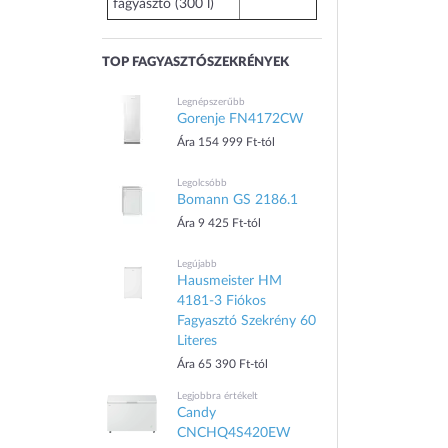
fagyasztó (300 l)
TOP FAGYASZTÓSZEKRÉNYEK
Legnépszerűbb
Gorenje FN4172CW
Ára 154 999 Ft-tól
Legolcsóbb
Bomann GS 2186.1
Ára 9 425 Ft-tól
Legújabb
Hausmeister HM
4181-3 Fiókos
Fagyasztó Szekrény 60
Literes
Ára 65 390 Ft-tól
Legjobbra értékelt
Candy
CNCHQ4S420EW