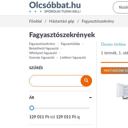
Főoldal
Háztartási gép
Fagyasztószekrény
Fagyasztószekrények
Fagyasztószekrény
Fagyasztóláda
Összes törlése
Beépíthető fagyasztó
1 termék, 1. old
Whirlpool fagyasztó
Gorenje fagyasztó
Liebherr fagyasztó
SZŰRÉS
PARTNERÜNK KI
ÁR
129 011 Ft
-tól
129 011 Ft
-ig