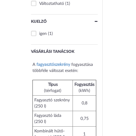
Változtatható
(1)
KIJELZŐ
igen
(1)
VÁSÁRLÁSI TANÁCSOK
A
fagyasztószekrény
fogyasztása
többféle változat esetén:
Típus
Fogyasztás
(térfogat)
(kWh)
Fagyasztó szekrény
0,8
(250 l)
Fagyasztó láda
0,75
(250 l)
Kombinált hűtő-
1