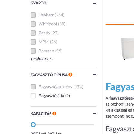
GYÁRTÓ
Liebherr
(164)
Whirlpool
(38)
Candy
(27)
MPM
(26)
Bomann
(19)
TOVÁBBIAK
FAGYASZTÓ TÍPUSA
Fagya
Fagyasztószekrény
(174)
Fagyasztóláda
(1)
A
fagyasztósze
az otthoni igén
kialakítással é
KAPACITÁS
szempont, hogy
Fagyaszt