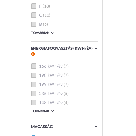
F
(18)
C
(13)
B
(6)
TOVÁBBIAK
ENERGIAFOGYASZTÁS (KWH/ÉV)
166 kWh/év
(7)
190 kWh/év
(7)
199 kWh/év
(7)
235 kWh/év
(5)
148 kWh/év
(4)
TOVÁBBIAK
MAGASSÁG