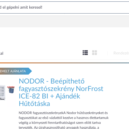
Rendezé
al
EMELT AJÁNLATA
NODOR - Beépíthető
fagyasztószekrény NorFrost
ICE-82 BI + Ajándék
Hűtőtáska
NODOR fagyasztószekrényekA Nodor hűtőszekrényeket és
fagyasztókat az első vázlattól kezdve a hasznos élettartamuk
végéig a környezeti fenntarthatóságot szem előtt tartva
tervezték. Az újrahasznosítható anyagok használata, a