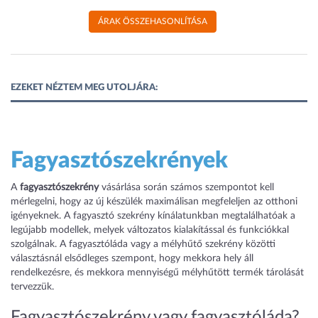
ÁRAK ÖSSZEHASONLÍTÁSA
EZEKET NÉZTEM MEG UTOLJÁRA:
Fagyasztószekrények
A
fagyasztószekrény
vásárlása során számos szempontot kell
mérlegelni, hogy az új készülék maximálisan megfeleljen az otthoni
igényeknek. A fagyasztó szekrény kínálatunkban megtalálhatóak a
legújabb modellek, melyek változatos kialakítással és funkciókkal
szolgálnak. A fagyasztóláda vagy a mélyhűtő szekrény közötti
választásnál elsődleges szempont, hogy mekkora hely áll
rendelkezésre, és mekkora mennyiségű mélyhűtött termék tárolását
tervezzük.
Fagyasztószekrény vagy fagyasztóláda?