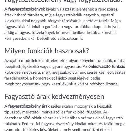
A
fagyasztószekrények
kiváló választást jelentenek a rendszeres,
áttekinthető tárolásra, míg a fagyasztóládák nagyobb, egyterű
kialakításukkal nagyobb tárgyak tárolását is lehetővé teszik. Míg a
fagyasztóládák inkább garázsban vagy tárolókban kapnak helyet,
addig a fagyasztószekrények könnyen beilleszthetők a konyhai
környezetbe, akár beépíthető változatban is.
Milyen funkciók hasznosak?
Az újabb modellek között elérhetők olyan kényelmi funkciók, mint a
beépített jégkészítő vagy a gyorsfagyasztás. Az
önleolvasztó funkció
különösen népszerű, mert megszabadít a rendszeres kézi leolvasztás
fáradalmaitól, a hőmérséklet kijelző segítségével pedig
megbizonyoshatunk hogy készülékünk a kívánt hőfokon üzemel.
Fagyasztó árak kedvezményesen
A
fagyasztószekrény árak
széles skálán mozognak a készülék
típusától, méretétől, márkájától és funkcióitól függően. Ár-
összehasonlító oldalunk széles kínálatában számos olcsó fagyasztó
található. Fedezd fel fagyasztószekrény kínálatunkat, és találd meg a
számodra tökéletes készüléket, amely segít megőrizni ételeid