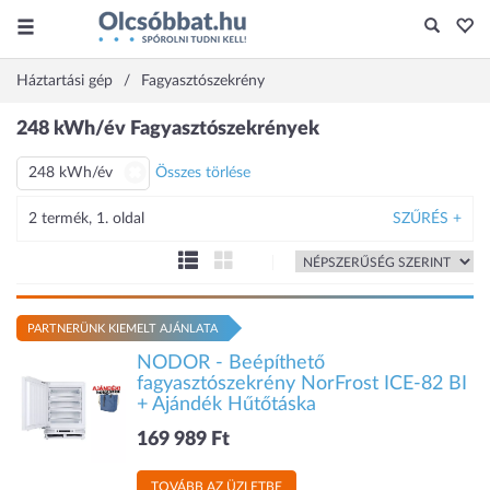
Háztartási gép
Fagyasztószekrény
248 kWh/év Fagyasztószekrények
248 kWh/év
Összes törlése
2 termék, 1. oldal
SZŰRÉS +
PARTNERÜNK KIEMELT AJÁNLATA
NODOR - Beépíthető
fagyasztószekrény NorFrost ICE-82 BI
+ Ajándék Hűtőtáska
169 989 Ft
TOVÁBB AZ ÜZLETBE