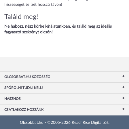
frissességét és ízét hosszú távon!
Találd meg!
Ne habozz, nézz körbe kínálatunkban, és találd meg az ideális
fagyasztó szekrényt olcsón!
OLCSOBBAT.HU KÖZÖSSÉG
SPÓROLNI TUDNI KELL!
HASZNOS
CSATLAKOZZ HOZZÁNK!
Olcsobbat.hu - ©2005-2026 ReachRise Digital Zrt.