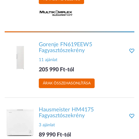
Gorenje FN619EEW5
Fagyasztószekrény
11 ajánlat
205 990 Ft-tól
ÁRAK ÖSSZEHASONLÍTÁSA
Hausmeister HM4175
Fagyasztószekrény
3 ajánlat
89 990 Ft-tól