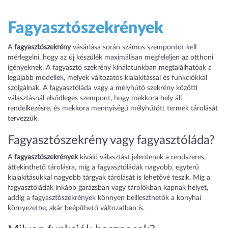
Fagyasztószekrények
A
fagyasztószekrény
vásárlása során számos szempontot kell
mérlegelni, hogy az új készülék maximálisan megfeleljen az otthoni
igényeknek. A fagyasztó szekrény kínálatunkban megtalálhatóak a
legújabb modellek, melyek változatos kialakítással és funkciókkal
szolgálnak. A fagyasztóláda vagy a mélyhűtő szekrény közötti
választásnál elsődleges szempont, hogy mekkora hely áll
rendelkezésre, és mekkora mennyiségű mélyhűtött termék tárolását
tervezzük.
Fagyasztószekrény vagy fagyasztóláda?
A
fagyasztószekrények
kiváló választást jelentenek a rendszeres,
áttekinthető tárolásra, míg a fagyasztóládák nagyobb, egyterű
kialakításukkal nagyobb tárgyak tárolását is lehetővé teszik. Míg a
fagyasztóládák inkább garázsban vagy tárolókban kapnak helyet,
addig a fagyasztószekrények könnyen beilleszthetők a konyhai
környezetbe, akár beépíthető változatban is.