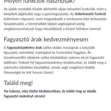
Milyen funkciók hasznosak?
Az újabb modellek között elérhetők olyan kényelmi funkciók, mint a
beépített jégkészítő vagy a gyorsfagyasztás. Az
önleolvasztó funkció
különösen népszerű, mert megszabadít a rendszeres kézi leolvasztás
fáradalmaitól, a hőmérséklet kijelző segítségével pedig
megbizonyoshatunk hogy készülékünk a kívánt hőfokon üzemel.
Fagyasztó árak kedvezményesen
A
fagyasztószekrény árak
széles skálán mozognak a készülék
típusától, méretétől, márkájától és funkcióitól függően. Ár-
összehasonlító oldalunk széles kínálatában számos olcsó fagyasztó
található. Fedezd fel fagyasztószekrény kínálatunkat, és találd meg a
számodra tökéletes készüléket, amely segít megőrizni ételeid
frissességét és ízét hosszú távon!
Találd meg!
Ne habozz, nézz körbe kínálatunkban, és találd meg az ideális
fagyasztó szekrényt olcsón!