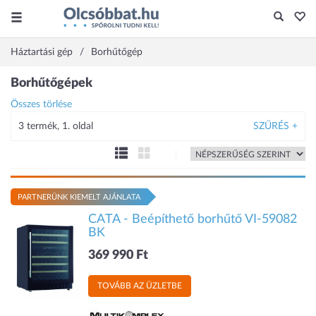
Háztartási gép
Borhűtőgép
Borhűtőgépek
Összes törlése
3 termék, 1. oldal
SZŰRÉS +
PARTNERÜNK KIEMELT AJÁNLATA
CATA - Beépíthető borhűtő VI-59082
BK
369 990 Ft
TOVÁBB AZ ÜZLETBE