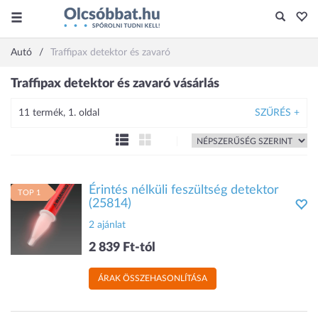
Autó
Traffipax detektor és zavaró
Traffipax detektor és zavaró vásárlás
11 termék, 1. oldal
SZŰRÉS +
Érintés nélküli feszültség detektor
TOP 1
(25814)
2 ajánlat
2 839 Ft-tól
ÁRAK ÖSSZEHASONLÍTÁSA