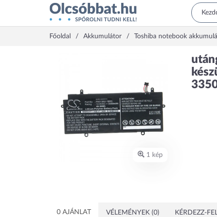
Főoldal
Akkumulátor
Toshiba notebook akkumulá
után
kész
3350
1 kép
0 AJÁNLAT
VÉLEMÉNYEK (0)
KÉRDEZZ-FEL