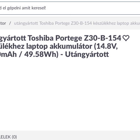
tor
utángyártott Toshiba Portege Z30-B-154 készülékhez laptop akk
gyártott Toshiba Portege Z30-B-154
ülékhez laptop akkumulátor (14.8V,
mAh / 49.58Wh) - Utángyártott
ELEK (0)