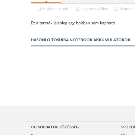
Megbízható bolt
Ingyenes szállítás
Foxpost
Ez a termék jelenleg egy boltban sem kapható
HASONLÓ TOSHIBA NOTEBOOK AKKUMULÁTOROK
OLCSOBBAT.HU KÖZÖSSÉG
SPÓROL