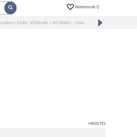
Kedvencek (
)
umulátor (14.8V, 3350mAh / 49.58Wh) - Utángyártott
HIRDETÉS