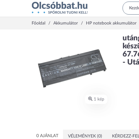
Főoldal
Akkumulátor
HP notebook akkumulátor
után
kész
67.7
- Ut
1 kép
0 AJÁNLAT
VÉLEMÉNYEK (0)
KÉRDEZZ-FEL