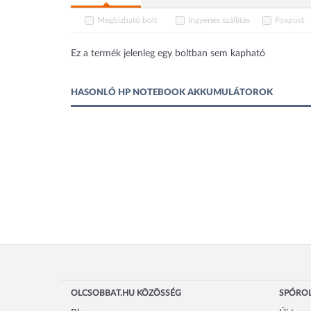
Megbízható bolt
Ingyenes szállítás
Foxpost
Ez a termék jelenleg egy boltban sem kapható
HASONLÓ HP NOTEBOOK AKKUMULÁTOROK
OLCSOBBAT.HU KÖZÖSSÉG
SPÓROL