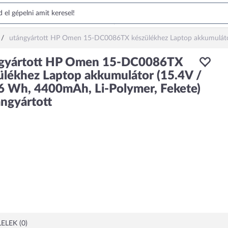
utángyártott HP Omen 15-DC0086TX készülékhez Laptop akkumulátor 
gyártott HP Omen 15-DC0086TX
ülékhez Laptop akkumulátor (15.4V /
6 Wh, 4400mAh, Li-Polymer, Fekete)
ángyártott
ELEK (0)