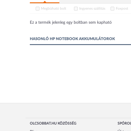
Megbízható bolt
Ingyenes szállítás
Foxpost
Ez a termék jelenleg egy boltban sem kapható
HASONLÓ HP NOTEBOOK AKKUMULÁTOROK
OLCSOBBAT.HU KÖZÖSSÉG
SPÓROL