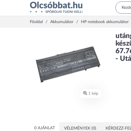
Főoldal
Akkumulátor
HP notebook akkumulátor
után
kész
67.7
- Ut
1 kép
0 AJÁNLAT
VÉLEMÉNYEK (0)
KÉRDEZZ-FEL