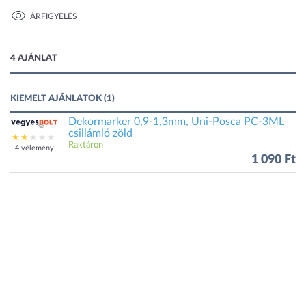
ÁRFIGYELÉS
1 kép
4 AJÁNLAT
KIEMELT AJÁNLATOK (1)
Dekormarker 0,9-1,3mm, Uni-Posca PC-3ML
csillámló zöld
Raktáron
4 vélemény
1 090 Ft