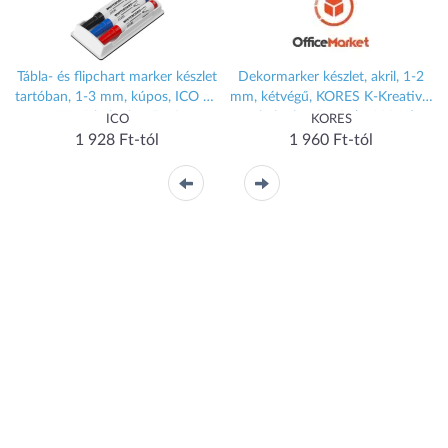
Tábla- és flipchart marker készlet
Dekormarker készlet, akril, 1-2
tartóban, 1-3 mm, kúpos, ICO 11
mm, kétvégű, KORES K-Kreative,
XXL, 3 különböző szín
6 különböző szín (IK23061)
ICO
KORES
+táblatörlő (TICPLSZ)
1 928 Ft-tól
1 960 Ft-tól