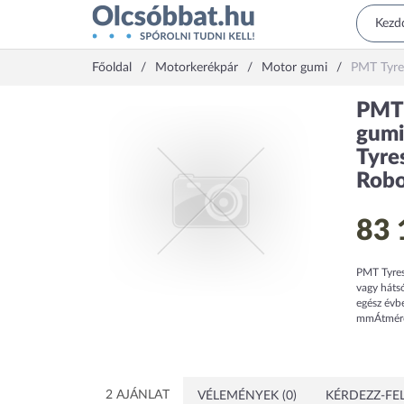
Főoldal
Motorkerékpár
Motor gumi
PMT Tyres
PMT 
gumi
Tyre
Robo
83 
PMT Tyres
vagy hátsó
egész évb
mmÁtmérő1
2 AJÁNLAT
VÉLEMÉNYEK (0)
KÉRDEZZ-FEL