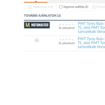
Megbízható bolt
Ingyenes szállítás
(2)
Foxpos
TOVÁBBI AJÁNLATOK (2)
PMT Tyres Rain 
TL, első PMT Ty
Írj véleményt!
tartozékaik Ver
PMT Tyres Rain 
TL, első PMT Ty
Írj véleményt!
tartozékaik Ver