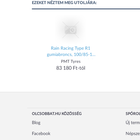
EZEKET NÉZTEM MEG UTOLJÁRA:
Rain Racing Type R1
gumiabroncs, 100/85-10
TL, első PMT Tyres Felnik,
PMT Tyres
gumik, kiegészítők Gumik
83 180 Ft-tól
Robogó gumik (verseny)
OLCSOBBAT.HU KÖZÖSSÉG
SPÓROL
Blog
Új ter
Facebook
Népsze