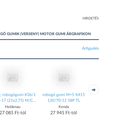
HIRDETÉS
OBOGÓ GUMIK (VERSENY) MOTOR GUMI ÁRGRAFIKON
Árfigyelés
, robogógumi K36/1
robogó gumi M+S K415
robogó gumi K7
5-17 (21x2.75) M/C
120/70-12 58P TL
130/60-13 53M 
47P TT
Heidenau
Kenda
Kenda
27 085 Ft-tól
27 945 Ft-tól
27 755 Ft-tól