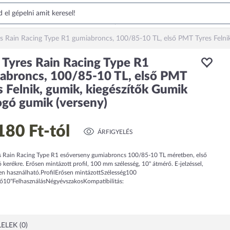
 Rain Racing Type R1 gumiabroncs, 100/85-10 TL, első PMT Tyres Felnik
Tyres Rain Racing Type R1
abroncs, 100/85-10 TL, első PMT
s Felnik, gumik, kiegészítők Gumik
gó gumik (verseny)
180 Ft
-tól
ÁRFIGYELÉS
 Rain Racing Type R1 esőverseny gumiabroncs 100/85-10 TL méretben, első
 kerékre. Erősen mintázott profil, 100 mm szélesség, 10" átmérő. E-jelzéssel,
en használható.ProfilErősen mintázottSzélesség100
0"FelhasználásNégyévszakosKompatibilitás:
ELEK (0)