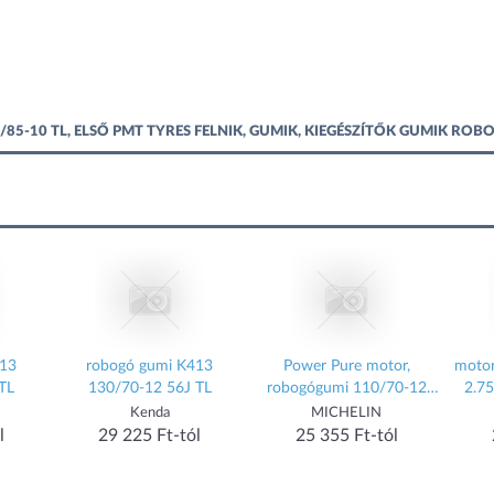
/85-10 TL, ELSŐ PMT TYRES FELNIK, GUMIK, KIEGÉSZÍTŐK GUMIK R
413
robogó gumi K413
Power Pure motor,
motor
TL
130/70-12 56J TL
robogógumi 110/70-12
2.7
47L TL
Kenda
MICHELIN
l
29 225 Ft-tól
25 355 Ft-tól