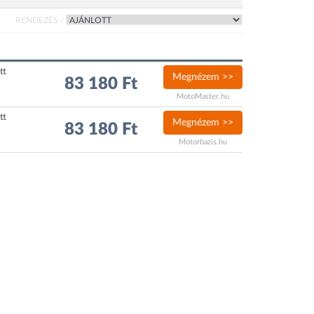
RENDEZÉS /
tt
Megnézem >>
83 180 Ft
MotoMaster.hu
tt
Megnézem >>
83 180 Ft
Motorbazis.hu