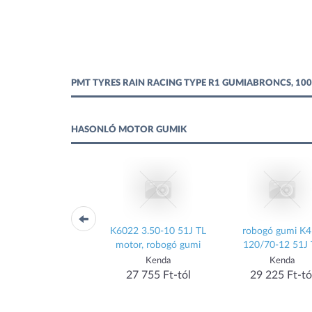
PMT TYRES RAIN RACING TYPE R1 GUMIABRONCS, 100
HASONLÓ MOTOR GUMIK
ogó gumi Heidenau
K6022 3.50-10 51J TL
robogó gumi K
1 megerősített 2.50-
motor, robogó gumi
120/70-12 51J 
17 M/C 43J TT
Heidenau
Kenda
Kenda
27 240 Ft-tól
27 755 Ft-tól
29 225 Ft-tó