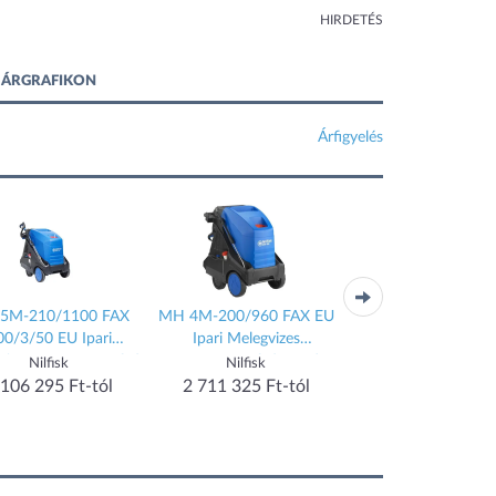
HIRDETÉS
Ó ÁRGRAFIKON
Árfigyelés
5M-210/1100 FAX
MH 4M-200/960 FAX EU
MH 5M-200/960 
00/3/50 EU Ipari
Ipari Melegvizes
400/3/50 EU Ipa
vizes magasnyomású
magasnyomású mosó
Melegvizes magasny
Nilfisk
Nilfisk
Nilfisk
só (107146953)
(107146922)
mosó (10714694
 106 295 Ft-tól
2 711 325 Ft-tól
2 923 920 Ft-t