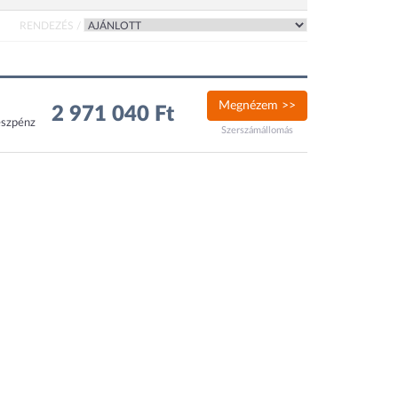
RENDEZÉS /
Megnézem >>
2 971 040 Ft
észpénz
Szerszámállomás