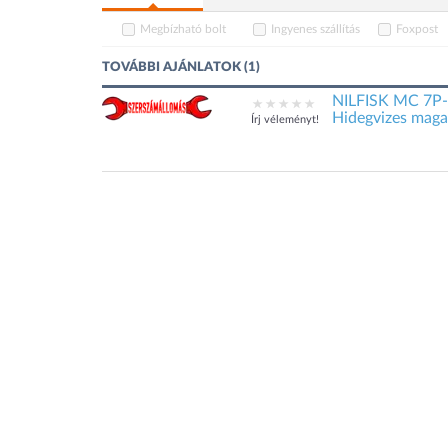
Megbízható bolt
Ingyenes szállítás
Foxpost
TOVÁBBI AJÁNLATOK (1)
NILFISK MC 7P-
Hidegvizes mag
Írj véleményt!