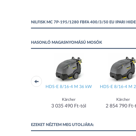
NILFISK MC 7P-195/1280 FBFA 400/3/50 EU IPARI
HASONLÓ MAGASNYOMÁSÚ MOSÓK
HDS 8/20 De
HDS-E 8/16-4 M 36 kW
HDS-E 8/16-4 M 
Kärcher
Kärcher
Kärcher
 875 190 Ft-tól
3 035 490 Ft-tól
2 854 790 Ft-
EZEKET NÉZTEM MEG UTOLJÁRA: