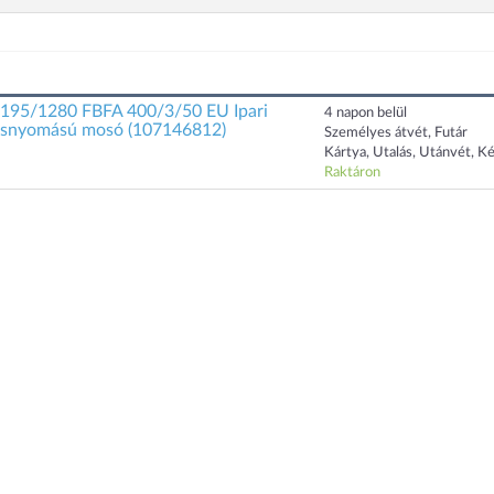
195/1280 FBFA 400/3/50 EU Ipari
4 napon belül
asnyomású mosó (107146812)
Személyes átvét, Futár
Kártya, Utalás, Utánvét, K
Raktáron