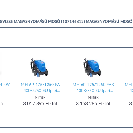
 HIDEGVIZES MAGASNYOMÁSÚ MOSÓ (107146812) MAGASNYOMÁSÚ MOS
24 kW
MH 6P-175/1250 FA
MH 6P-175/1250 FAX
MH 
400/3/50 EU Ipari
400/3/50 EU Ipari
4
Melegvizes magasnyomású
Melegvizes magasnyomású
Meleg
Nilfisk
Nilfisk
mosó (107146960)
mosó (107146963)
mo
tól
3 017 395 Ft-tól
3 153 285 Ft-tól
3