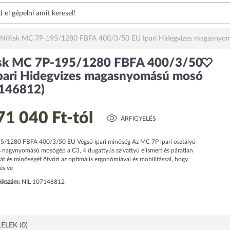
Nilfisk MC 7P-195/1280 FBFA 400/3/50 EU Ipari Hidegvizes magasny
isk MC 7P-195/1280 FBFA 400/3/50
pari Hidegvizes magasnyomású mosó
146812)
71 040 Ft
-tól
ÁRFIGYELÉS
/1280 FBFA 400/3/50 EU Végső ipari minőség Az MC 7P ipari osztályú
s nagynyomású mosógép a C3, 4 dugattyús szivattyú elismert és páratlan
át és minőségét ötvözi az optimális ergonómiával és mobilitással, hogy
és ve
ikkszám:
NIL-107146812
ELEK (0)