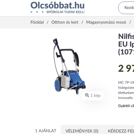
Főoldal
Otthon és kert
Magasnyomású mosó
Nilf
EU I
(107
2 9
MC 7P-195
hidegvize
élettartam
1 kép
innovatív 
Gyártói c
1 AJÁNLAT
VÉLEMÉNYEK (0)
KÉRDEZZ-FEL