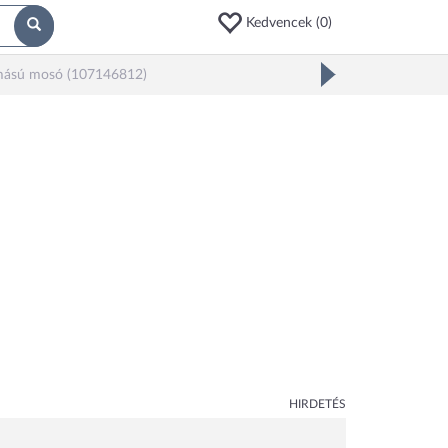
Kedvencek (
0
)
omású mosó (107146812)
HIRDETÉS