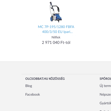
MC 7P-195/1280 FBFA
400/3/50 EU Ipari
Hidegvizes magasnyomású
Nilfisk
mosó (107146812)
2 971 040 Ft-tól
OLCSOBBAT.HU KÖZÖSSÉG
SPÓROL
Blog
Új ter
Facebook
Népsze
Gyártó