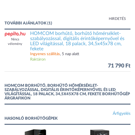
HIRDETÉS
TOVÁBBI AJÁNLATOK (1)
HOMCOM borhűtő, borhűtő hőmérséklet-
szabályozással, digitális érintőképernyővel és
Nincs
LED világítással, 18 palack, 34,5x45x78 cm,
vélemény
fekete
Ingyenes szállítás
, 5 nap alatt
Raktáron
71 790 Ft
HOMCOM BORHŰTŐ, BORHŰTŐ HŐMÉRSÉKLET-
SZABÁLYOZÁSSAL, DIGITÁLIS ÉRINTŐKÉPERNYŐVEL ÉS LED
VILÁGÍTÁSSAL, 18 PALACK, 34,5X45X78 CM, FEKETE BORHŰTŐGÉP
ÁRGRAFIKON
Árfigyelés
HASONLÓ BORHŰTŐGÉPEK