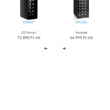
G90047
VIN18G
G3 Ferrari
Hyundai
72 890 Ft-tól
64 999 Ft-tól