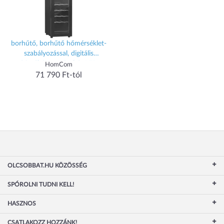
borhűtő, borhűtő hőmérséklet-
szabályozással, digitális
érintőképernyővel és LED
HomCom
világítással, 18 palack,
71 790 Ft-tól
34,5x45x78 cm, fekete
OLCSOBBAT.HU KÖZÖSSÉG
SPÓROLNI TUDNI KELL!
HASZNOS
CSATLAKOZZ HOZZÁNK!