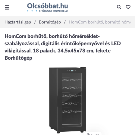
Háztartási gép
Borhűtőgép
HomCom borhűtő, borhűtő hőmérsékle