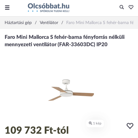
Háztartási gép
Ventilátor
Faro Mini Mallorca S fehér-barna fén
109 732 Ft
-tól