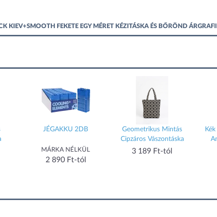
CK KIEV+SMOOTH FEKETE EGY MÉRET KÉZITÁSKA ÉS BŐRÖND ÁRGRAF
s
JÉGAKKU 2DB
Geometrikus Mintás
Kék
a
Cipzáros Vászontáska
A
MÁRKA NÉLKÜL
3 189 Ft-tól
2 890 Ft-tól