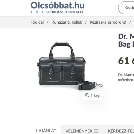
Főoldal
Ruházat & kellék
Kézitáska és bőrönd
Dr. 
Bag 
61 
Dr. Marte
méretben.
1 kép
1 AJÁNLAT
VÉLEMÉNYEK (0)
KÉRDEZZ-FEL