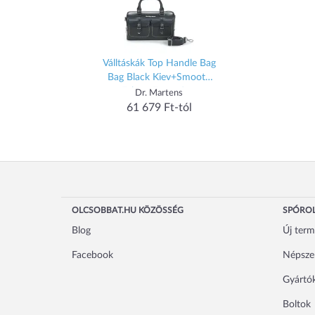
Válltáskák Top Handle Bag
Bag Black Kiev+Smooth
Fekete Egy méret
Dr. Martens
61 679 Ft-tól
OLCSOBBAT.HU KÖZÖSSÉG
SPÓROL
Blog
Új ter
Facebook
Népsze
Gyártó
Boltok