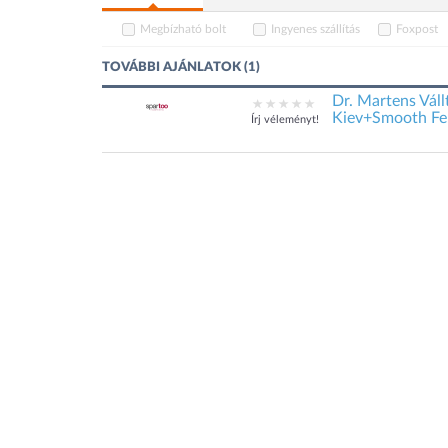
Megbízható bolt
Ingyenes szállítás
Foxpost
TOVÁBBI AJÁNLATOK (1)
Dr. Martens Vál
Kiev+Smooth Fe
Írj véleményt!