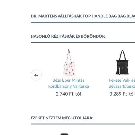
DR. MARTENS VÁLLTÁSKÁK TOP HANDLE BAG BAG BLA
HASONLÓ KÉZITÁSKÁK ÉS BŐRÖNDÖK
r Női Keresztpántos
Bézs Eper Mintás
Fekete Váll- é
a Mintás Vállpánttal
Kordbársony Válltáska
Bevásárlótásk
2 740 Ft-tól
2 740 Ft-tól
3 289 Ft-tól
EZEKET NÉZTEM MEG UTOLJÁRA: