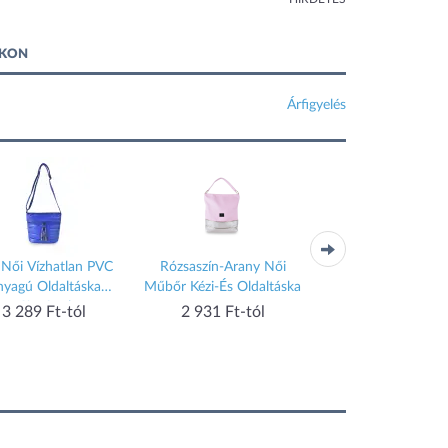
IKON
Árfigyelés
 Női Vízhatlan PVC
Rózsaszín-Arany Női
Elegáns Piros Alkalmi
nyagú Oldaltáska
Műbőr Kézi-És Oldaltáska
És Oldaltáska
Cipzárral
3 289 Ft-tól
2 931 Ft-tól
2 733 Ft-tól