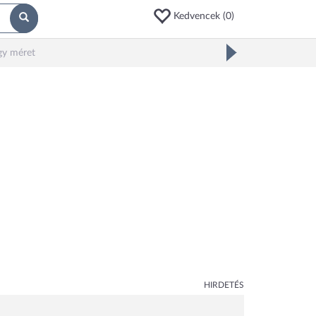
Kedvencek (
0
)
gy méret
HIRDETÉS