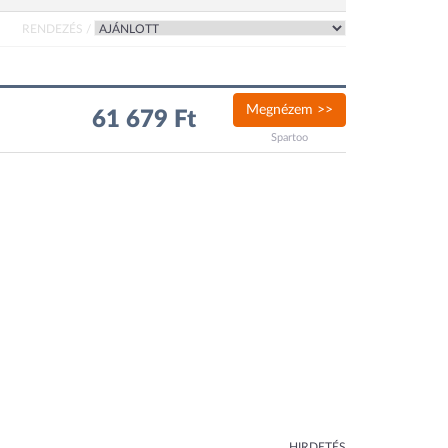
RENDEZÉS /
Megnézem >>
61 679 Ft
Spartoo
HIRDETÉS