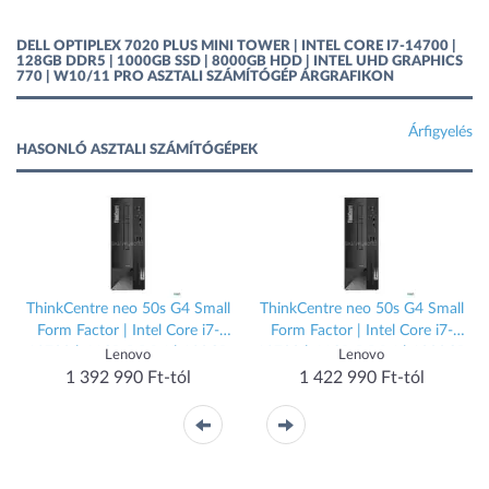
DELL OPTIPLEX 7020 PLUS MINI TOWER | INTEL CORE I7-14700 |
128GB DDR5 | 1000GB SSD | 8000GB HDD | INTEL UHD GRAPHICS
770 | W10/11 PRO ASZTALI SZÁMÍTÓGÉP ÁRGRAFIKON
Árfigyelés
HASONLÓ ASZTALI SZÁMÍTÓGÉPEK
ThinkCentre neo 50s G4 Small
ThinkCentre neo 50s G4 Small
|
Form Factor | Intel Core i7-
Form Factor | Intel Core i7-
13700 | 64GB DDR4 | 120GB
13700 | 64GB DDR4 | 1000GB
Lenovo
Lenovo
SSD | 8000GB HDD | Intel UHD
SSD | 8000GB HDD | Intel UHD
1 392 990 Ft-tól
1 422 990 Ft-tól
Graphics 770 | W11 HOME
Graphics 770 | W11 PRO