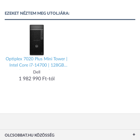
EZEKET NÉZTEM MEG UTOLJÁRA:
Optiplex 7020 Plus Mini Tower |
Intel Core i7-14700 | 128GB
DDR5 | 1000GB SSD | 8000GB
Dell
HDD | Intel UHD Graphics 770 |
1 982 990 Ft-tól
W10/11 PRO
OLCSOBBAT.HU KÖZÖSSÉG