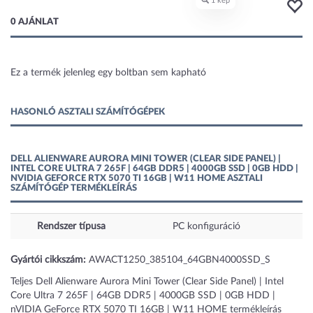
0 AJÁNLAT
Ez a termék jelenleg egy boltban sem kapható
1 kép
HASONLÓ ASZTALI SZÁMÍTÓGÉPEK
DELL ALIENWARE AURORA MINI TOWER (CLEAR SIDE PANEL) |
INTEL CORE ULTRA 7 265F | 64GB DDR5 | 4000GB SSD | 0GB HDD |
NVIDIA GEFORCE RTX 5070 TI 16GB | W11 HOME ASZTALI
SZÁMÍTÓGÉP TERMÉKLEÍRÁS
Rendszer típusa
PC konfiguráció
Gyártói cikkszám:
AWACT1250_385104_64GBN4000SSD_S
Teljes Dell Alienware Aurora Mini Tower (Clear Side Panel) | Intel
Core Ultra 7 265F | 64GB DDR5 | 4000GB SSD | 0GB HDD |
nVIDIA GeForce RTX 5070 TI 16GB | W11 HOME termékleírás