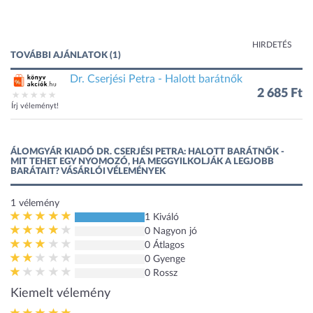
HIRDETÉS
TOVÁBBI AJÁNLATOK (1)
Dr. Cserjési Petra - Halott barátnők
2 685 Ft
Írj véleményt!
ÁLOMGYÁR KIADÓ DR. CSERJÉSI PETRA: HALOTT BARÁTNŐK -
MIT TEHET EGY NYOMOZÓ, HA MEGGYILKOLJÁK A LEGJOBB
BARÁTAIT? VÁSÁRLÓI VÉLEMÉNYEK
1
vélemény
1 Kiváló
0 Nagyon jó
0 Átlagos
0 Gyenge
0 Rossz
Kiemelt vélemény