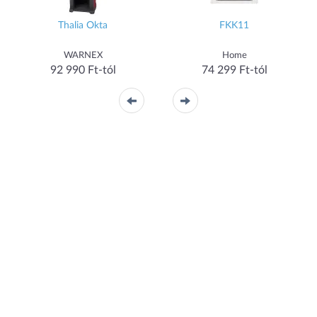
Thalia Okta
FKK11
WARNEX
Home
92 990 Ft-tól
74 299 Ft-tól