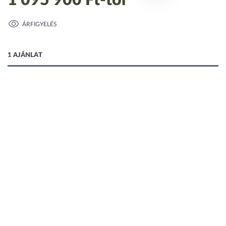
1 095 900 Ft
-tól
ÁRFIGYELÉS
1 kép
1 AJÁNLAT