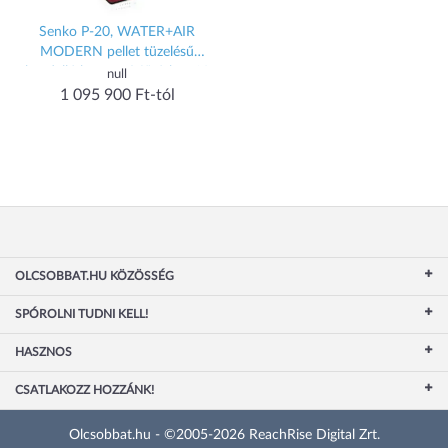
Senko P-20, WATER+AIR
MODERN pellet tüzelésű
kandalló központi fűtéshez 19
null
kW (PC2 bordó) (ps-14957)
1 095 900 Ft-tól
OLCSOBBAT.HU KÖZÖSSÉG
SPÓROLNI TUDNI KELL!
HASZNOS
CSATLAKOZZ HOZZÁNK!
Olcsobbat.hu - ©2005-2026 ReachRise Digital Zrt.