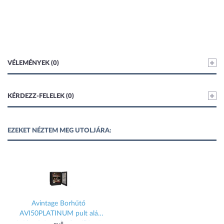
VÉLEMÉNYEK (0)
KÉRDEZZ-FELELEK (0)
EZEKET NÉZTEM MEG UTOLJÁRA:
Avintage Borhűtő
AVI50PLATINUM pult alá
építhető és szabadonálló, 47