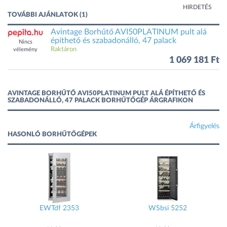
HIRDETÉS
TOVÁBBI AJÁNLATOK (1)
Avintage Borhűtő AVI50PLATINUM pult alá
építhető és szabadonálló, 47 palack
Nincs
Raktáron
vélemény
1 069 181 Ft
AVINTAGE BORHŰTŐ AVI50PLATINUM PULT ALÁ ÉPÍTHETŐ ÉS
SZABADONÁLLÓ, 47 PALACK BORHŰTŐGÉP ÁRGRAFIKON
Árfigyelés
HASONLÓ BORHŰTŐGÉPEK
EWTdf 2353
WSbsi 5252