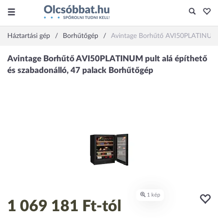
Háztartási gép
Borhűtőgép
Avintage Borhűtő AVI50PLATINUM pu
1 069 181 Ft
-tól